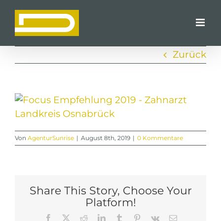
Zum
Inhalt
springen
Zurück
Von
AgenturSunrise
|
August 8th, 2019
|
0 Kommentare
Share This Story, Choose Your
Platform!
Facebook
X
Reddit
LinkedIn
Tumblr
Pinterest
Vk
E-