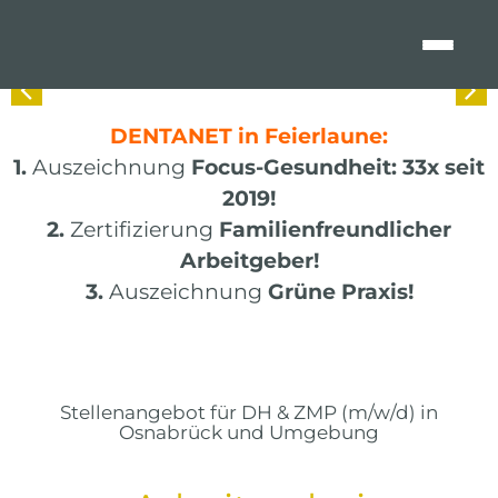
Zum
Inhalt
springen
A
DENTANE
T in
Feierlaune:
1.
Auszeichnung
Focus-Gesundheit: 33x seit
2019!
2.
Zertifizierung
Familienfreundlicher
Arbeitgeber!
3.
Auszeichnung
Grüne Praxis!
Stellenangebot für DH & ZMP (m/w/d) in
Osnabrück und Umgebung