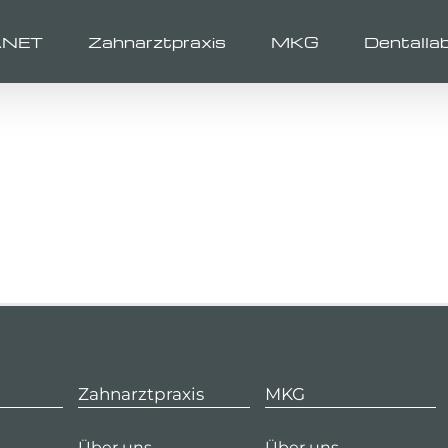
ANET
Zahnarztpraxis
MKG
Dentalla
Zahnarztpraxis
MKG
Über uns
Über uns