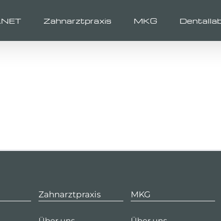
ANET
Zahnarztpraxis
MKG
Dentalla
Zahnarztpraxis
MKG
Über uns
Über uns