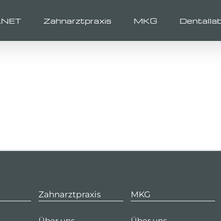
ANET
Zahnarztpraxis
MKG
Dentalla
Zahnarztpraxis
MKG
Über uns
Über uns