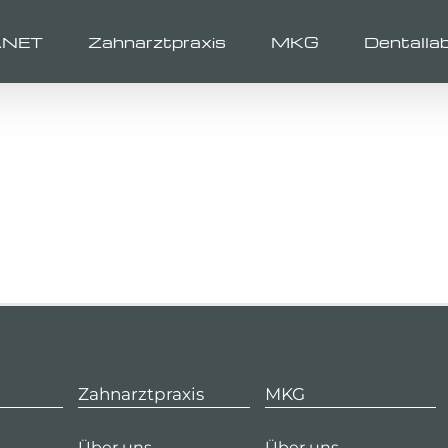
ANET
Zahnarztpraxis
MKG
Dentalla
Zahnarztpraxis
MKG
Über uns
Über uns